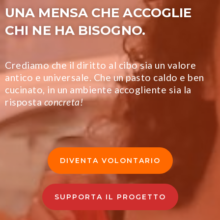
UNA MENSA CHE ACCOGLIE
CHI NE HA BISOGNO.
Crediamo che il diritto al cibo sia un valore
antico e universale. Che un pasto caldo e ben
cucinato, in un ambiente accogliente sia la
risposta
concreta!
DIVENTA VOLONTARIO
SUPPORTA IL PROGETTO